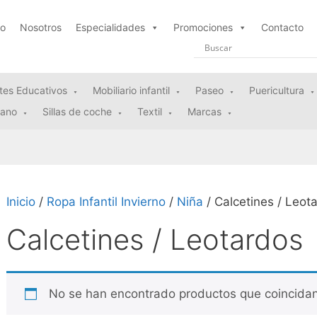
io
Nosotros
Especialidades
Promociones
Contacto
tes Educativos
Mobiliario infantil
Paseo
Puericultura
rano
Sillas de coche
Textil
Marcas
Inicio
/
Ropa Infantil Invierno
/
Niña
/ Calcetines / Leot
Calcetines / Leotardos
No se han encontrado productos que coincidan 